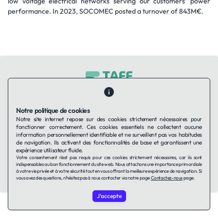
low voltage electrical networks serving our customers’ power
performance. In 2023, SOCOMEC posted a turnover of 843M€.
Contactez-nous
Qui sommes-nous ?
Ils utilisent Taffin.tech
Notre politique de cookies
Politique de confidentialité
Conditions générales
Notre site internet repose sur des cookies strictement nécessaires pour
Politique de cookies
fonctionner correctement. Ces cookies essentiels ne collectent aucune
information personnellement identifiable et ne surveillent pas vos habitudes
de navigation. Ils activent des fonctionnalités de base et garantissent une
LinkedIn
expérience utilisateur fluide.
Votre consentement n'est pas requis pour ces cookies strictement nécessaires, car ils sont
indispensables au bon fonctionnement du site web. Nous attachons une importance primordiale
© 2026 TAFFin.Tech. Tous droits réservés.
à votre vie privée et à votre sécurité tout en vous offrant la meilleure expérience de navigation. Si
vous avez des questions, n'hésitez pas à nous contacter via notre page
Contactez-nous
page.
J'accepte