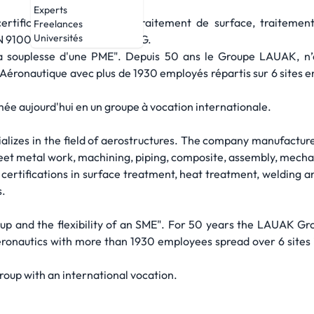
Experts
rtifications NADCAP en traitement de surface, traitement
Freelances
Universités
EN 9100 et Part 21 sous partie G.
la souplesse d'une PME". Depuis 50 ans le Groupe LAUAK, n
Aéronautique avec plus de 1930 employés répartis sur 6 sites en
rmée aujourd'hui en un groupe à vocation internationale.
alizes in the field of aerostructures. The company manufactur
heet metal work, machining, piping, composite, assembly, mecha
tifications in surface treatment, heat treatment, welding and
s.
up and the flexibility of an SME". For 50 years the LAUAK Gr
ronautics with more than 1930 employees spread over 6 sites in 
roup with an international vocation.