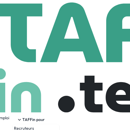
UAK GROUPE
PE
om
518 Employees
emploi
ialisé dans le domaine de l'aérostructure. L'entreprise fabr
TAFFin pour
(Tôlerie, chaudronnerie, usinage, tuyauterie, composite, assem
Recruteurs