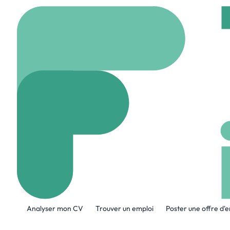
Accueil
Company
LA
LAUAK GROU
www.groupe-lauak.c
A propos de l'entreprise
Analyser mon CV
Trouver un emploi
Poster une offre d'
Créé en 1975, le Groupe LAUAK est spéc
ensembles et des structures d’aéronefs 