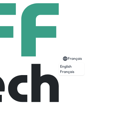
Français
English
Français
ique des pièces élémentaires, des sous-
blage, mécano-soudé).