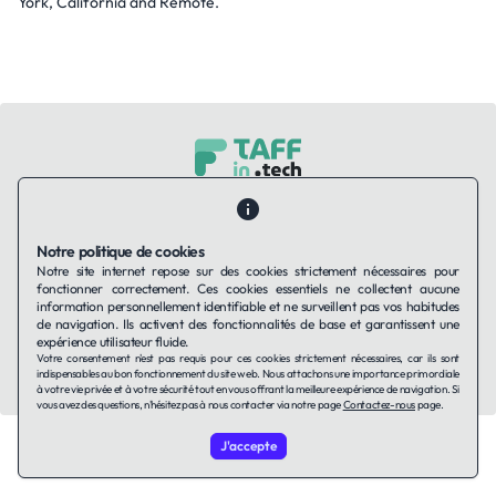
York, California and Remote.
Contactez-nous
Qui sommes-nous ?
Ils utilisent Taffin.tech
Politique de confidentialité
Conditions générales
Notre politique de cookies
Politique de cookies
Notre site internet repose sur des cookies strictement nécessaires pour
fonctionner correctement. Ces cookies essentiels ne collectent aucune
information personnellement identifiable et ne surveillent pas vos habitudes
LinkedIn
de navigation. Ils activent des fonctionnalités de base et garantissent une
expérience utilisateur fluide.
Votre consentement n'est pas requis pour ces cookies strictement nécessaires, car ils sont
© 2026 TAFFin.Tech. Tous droits réservés.
indispensables au bon fonctionnement du site web. Nous attachons une importance primordiale
à votre vie privée et à votre sécurité tout en vous offrant la meilleure expérience de navigation. Si
vous avez des questions, n'hésitez pas à nous contacter via notre page
Contactez-nous
page.
J'accepte