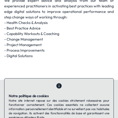
We provide expert advice and analysis from our team of
experienced practitioners in activating best practices with leading
edge digital solutions to improve operational performance and
step change ways of working through:
- Health Checks & Analysis
- Best Practice Advice
- Capability Workouts & Coaching
- Change Management
- Project Management
- Process Improvements
- Digital Solutions
Notre politique de cookies
Notre site internet repose sur des cookies strictement nécessaires pour
fonctionner correctement. Ces cookies essentiels ne collectent aucune
Contactez-nous
Qui sommes-nous ?
Ils utilisent Taffin.tech
information personnellement identifiable et ne surveillent pas vos habitudes
Politique de confidentialité
Conditions générales
de navigation. Ils activent des fonctionnalités de base et garantissent une
Politique de cookies
expérience utilisateur fluide.