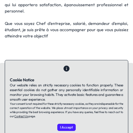
qui lui apportera satisfaction, épanouissement professionnel et
personnel.
Que vous soyez Chef d’entreprise, salarié, demandeur d’emploi,
étudiant, je suis prête à vous accompagner pour que vous puissiez
atteindre votre objectif
Cookie Notice
Our website relies on strictly necessary cookies to function properly. These
essential cookies do not gather any personally identifiable information or
Contact Us
About Us
Companies using TAFFin
Privacy Policy
monitor your browsing habits. They activate basic features and guarantee a
Terms of Service
Cookies Policy
smooth user experience.
Your consent is not required for these strictly necessary cookies, as they are indispensable for the
correct operation of the website. We place utmost importance on your privacy and security
while providing the best browsing experience. If you have any queries, feel free to reach out to
LinkedIn
our
Contact Us
page.
I Accept
© 2026 TAFFin.Tech. All rights reserved.