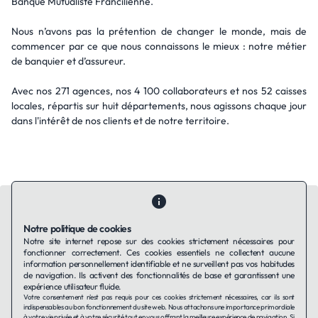
Banque Mutualiste Francilienne.
Nous n’avons pas la prétention de changer le monde, mais de
commencer par ce que nous connaissons le mieux : notre métier
de banquier et d’assureur.
Avec nos 271 agences, nos 4 100 collaborateurs et nos 52 caisses
locales, répartis sur huit départements, nous agissons chaque jour
dans l'intérêt de nos clients et de notre territoire.
Notre politique de cookies
Notre site internet repose sur des cookies strictement nécessaires pour
fonctionner correctement. Ces cookies essentiels ne collectent aucune
Contactez-nous
Qui sommes-nous ?
Ils utilisent Taffin.tech
information personnellement identifiable et ne surveillent pas vos habitudes
Politique de confidentialité
Conditions générales
de navigation. Ils activent des fonctionnalités de base et garantissent une
Politique de cookies
expérience utilisateur fluide.
Votre consentement n'est pas requis pour ces cookies strictement nécessaires, car ils sont
indispensables au bon fonctionnement du site web. Nous attachons une importance primordiale
à votre vie privée et à votre sécurité tout en vous offrant la meilleure expérience de navigation. Si