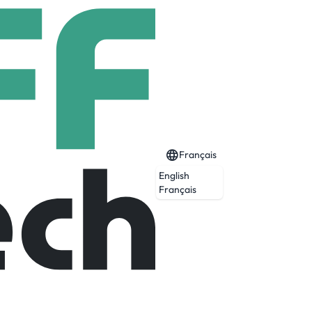
Français
English
Français
30k+ salons, spas, medspas, barbershops,