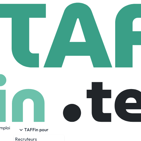
oti
204 Employees
emploi
 AI-powered platform built for beauty & wellness. Trusted by 
TAFFin pour
Recruteurs