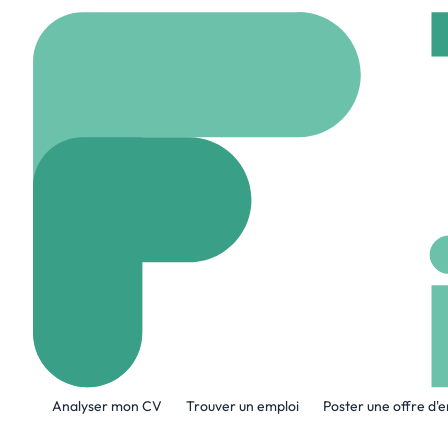
Accueil
Company
Zen
Zenoti
www.zenoti.com
1,
A propos de l'entreprise
Analyser mon CV
Trouver un emploi
Poster une offre d'
Unleash relentless growth with the only
and fitness brands.