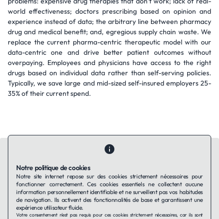
problems: expensive drug therapies that don’t work; lack of real-
world effectiveness; doctors prescribing based on opinion and
experience instead of data; the arbitrary line between pharmacy
drug and medical benefit; and, egregious supply chain waste. We
replace the current pharma-centric therapeutic model with our
data-centric one and drive better patient outcomes without
overpaying. Employees and physicians have access to the right
drugs based on individual data rather than self-serving policies.
Typically, we save large and mid-sized self-insured employers 25-
35% of their current spend.
Notre politique de cookies
Notre site internet repose sur des cookies strictement nécessaires pour
fonctionner correctement. Ces cookies essentiels ne collectent aucune
Contactez-nous
Qui sommes-nous ?
Ils utilisent Taffin.tech
information personnellement identifiable et ne surveillent pas vos habitudes
Politique de confidentialité
Conditions générales
de navigation. Ils activent des fonctionnalités de base et garantissent une
Politique de cookies
expérience utilisateur fluide.
Votre consentement n'est pas requis pour ces cookies strictement nécessaires, car ils sont