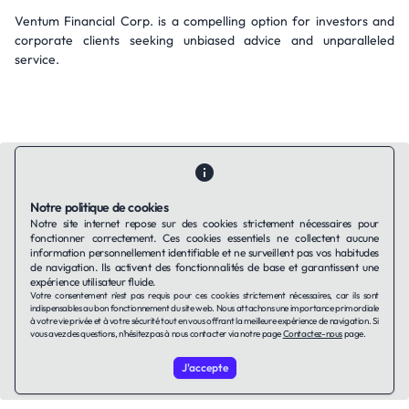
Ventum Financial Corp. is a compelling option for investors and
corporate clients seeking unbiased advice and unparalleled
service.
Notre politique de cookies
Notre site internet repose sur des cookies strictement nécessaires pour
Contactez-nous
Qui sommes-nous ?
Ils utilisent Taffin.tech
fonctionner correctement. Ces cookies essentiels ne collectent aucune
Politique de confidentialité
Conditions générales
information personnellement identifiable et ne surveillent pas vos habitudes
de navigation. Ils activent des fonctionnalités de base et garantissent une
Politique de cookies
expérience utilisateur fluide.
Votre consentement n'est pas requis pour ces cookies strictement nécessaires, car ils sont
indispensables au bon fonctionnement du site web. Nous attachons une importance primordiale
LinkedIn
à votre vie privée et à votre sécurité tout en vous offrant la meilleure expérience de navigation. Si
vous avez des questions, n'hésitez pas à nous contacter via notre page
Contactez-nous
page.
© 2026 TAFFin.Tech. Tous droits réservés.
J'accepte