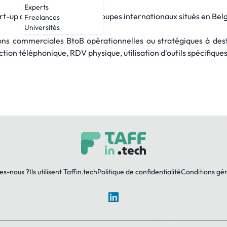
Experts
t-up ainsi que des grands groupes internationaux situés en Bel
Freelances
Universités
ns commerciales BtoB opérationnelles ou stratégiques à des
tion téléphonique, RDV physique, utilisation d'outils spécifiques
es-nous ?
Ils utilisent Taffin.tech
Politique de confidentialité
Conditions gé
LinkedIn
© 2026 TAFFin.Tech. Tous droits réservés.