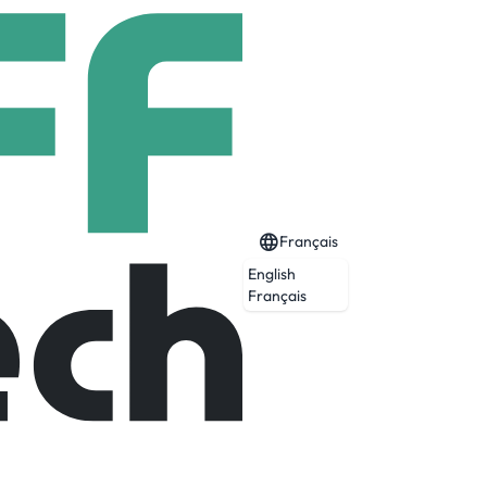
Français
English
Français
X pour les recrutements des fonctions
s commerciales/marketings & supports.