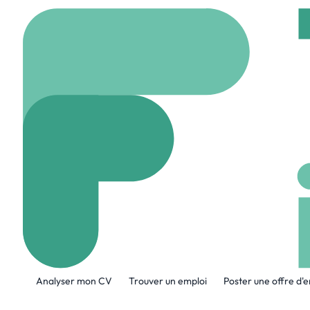
Accueil
Company
ICA
ICARE Executi
www.icare-es.be
6 
A propos de l'entreprise
Analyser mon CV
Trouver un emploi
Poster une offre d'
ICARE est un Cabinet de Recrutement 
industrielles, des métiers de la construc