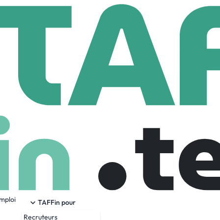
RE Executive Search
ve Search
Employees
emploi
& de Conseil en Ressources Humaines intervenant au BENELU
TAFFin pour
tion, de l'informatique, du HVAC, de la logistique, des fonction
Recruteurs