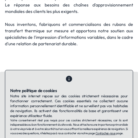
Le réponse aux besoins des chaînes d'approvisionnement
mondiales des clients les plus exigents.
Nous inventons, fabriquons et commercialisons des rubans de
transfert thermique sur mesure et apportons notre soutien aux
spécialistes de l'impression d'informations variables, dans le cadre
d'une relation de partenariat durable.
Notre politique de cookies
Notre site internet repose sur des cookies strictement nécessaires pour
fonctionner correctement. Ces cookies essentiels ne collectent aucune
Contactez-nous
Qui sommes-nous ?
Ils utilisent Taffin.tech
information personnellement identifiable et ne surveillent pas vos habitudes
Politique de confidentialité
Conditions générales
de navigation. Ils activent des fonctionnalités de base et garantissent une
Politique de cookies
expérience utilisateur fluide.
Votre consentement n'est pas requis pour ces cookies strictement nécessaires, car ils sont
indispensables au bon fonctionnement du site web. Nous attachons une importance primordiale
à votre vie privée et à votre sécurité tout en vous offrant la meilleure expérience de navigation. Si
LinkedIn
vous avez des questions, n'hésitez pas à nous contacter via notre page
Contactez-nous
page.