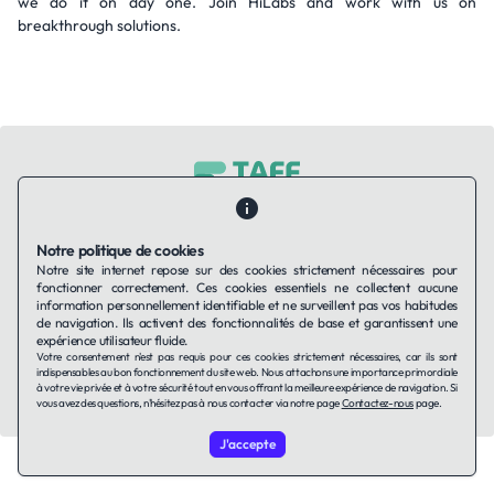
we do it on day one. Join HiLabs and work with us on
breakthrough solutions.
Contactez-nous
Qui sommes-nous ?
Ils utilisent Taffin.tech
Notre politique de cookies
Politique de confidentialité
Conditions générales
Notre site internet repose sur des cookies strictement nécessaires pour
Politique de cookies
fonctionner correctement. Ces cookies essentiels ne collectent aucune
information personnellement identifiable et ne surveillent pas vos habitudes
de navigation. Ils activent des fonctionnalités de base et garantissent une
LinkedIn
expérience utilisateur fluide.
Votre consentement n'est pas requis pour ces cookies strictement nécessaires, car ils sont
indispensables au bon fonctionnement du site web. Nous attachons une importance primordiale
© 2026 TAFFin.Tech. Tous droits réservés.
à votre vie privée et à votre sécurité tout en vous offrant la meilleure expérience de navigation. Si
vous avez des questions, n'hésitez pas à nous contacter via notre page
Contactez-nous
page.
J'accepte