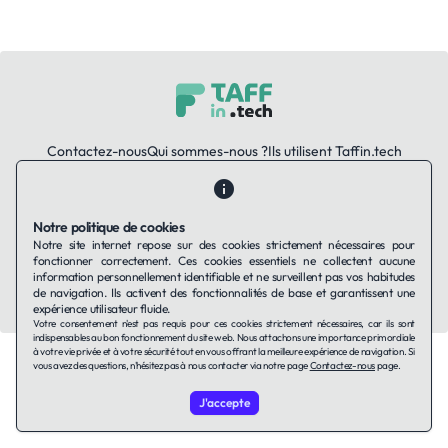
Contactez-nous
Qui sommes-nous ?
Ils utilisent Taffin.tech
Politique de confidentialité
Conditions générales
Politique de cookies
Notre politique de cookies
Notre site internet repose sur des cookies strictement nécessaires pour
LinkedIn
fonctionner correctement. Ces cookies essentiels ne collectent aucune
information personnellement identifiable et ne surveillent pas vos habitudes
© 2026 TAFFin.Tech. Tous droits réservés.
de navigation. Ils activent des fonctionnalités de base et garantissent une
expérience utilisateur fluide.
Votre consentement n'est pas requis pour ces cookies strictement nécessaires, car ils sont
indispensables au bon fonctionnement du site web. Nous attachons une importance primordiale
à votre vie privée et à votre sécurité tout en vous offrant la meilleure expérience de navigation. Si
vous avez des questions, n'hésitez pas à nous contacter via notre page
Contactez-nous
page.
J'accepte