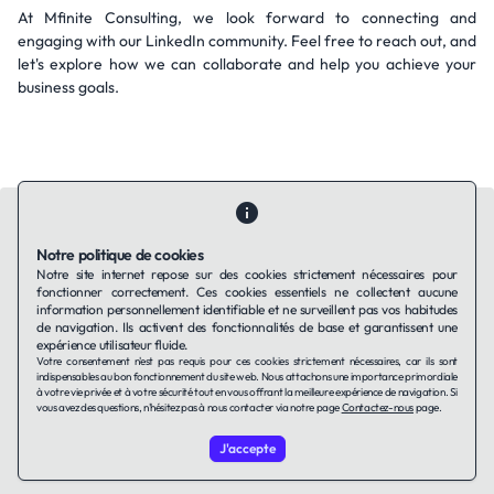
At Mfinite Consulting, we look forward to connecting and
engaging with our LinkedIn community. Feel free to reach out, and
let's explore how we can collaborate and help you achieve your
business goals.
Notre politique de cookies
Notre site internet repose sur des cookies strictement nécessaires pour
fonctionner correctement. Ces cookies essentiels ne collectent aucune
Contactez-nous
Qui sommes-nous ?
Ils utilisent Taffin.tech
information personnellement identifiable et ne surveillent pas vos habitudes
Politique de confidentialité
Conditions générales
de navigation. Ils activent des fonctionnalités de base et garantissent une
Politique de cookies
expérience utilisateur fluide.
Votre consentement n'est pas requis pour ces cookies strictement nécessaires, car ils sont
indispensables au bon fonctionnement du site web. Nous attachons une importance primordiale
à votre vie privée et à votre sécurité tout en vous offrant la meilleure expérience de navigation. Si
LinkedIn
vous avez des questions, n'hésitez pas à nous contacter via notre page
Contactez-nous
page.
J'accepte
© 2026 TAFFin.Tech. Tous droits réservés.