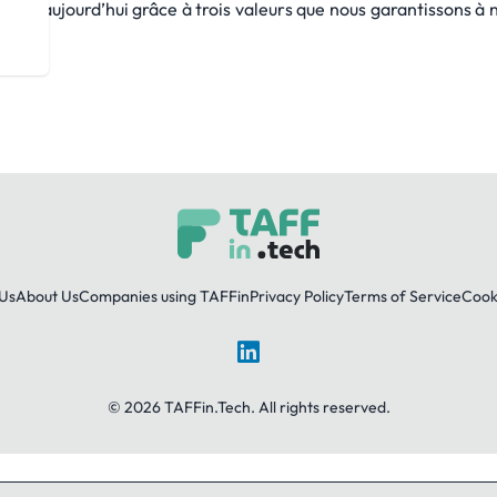
le aujourd’hui grâce à trois valeurs que nous garantissons à no
Us
About Us
Companies using TAFFin
Privacy Policy
Terms of Service
Cooki
LinkedIn
© 2026 TAFFin.Tech. All rights reserved.