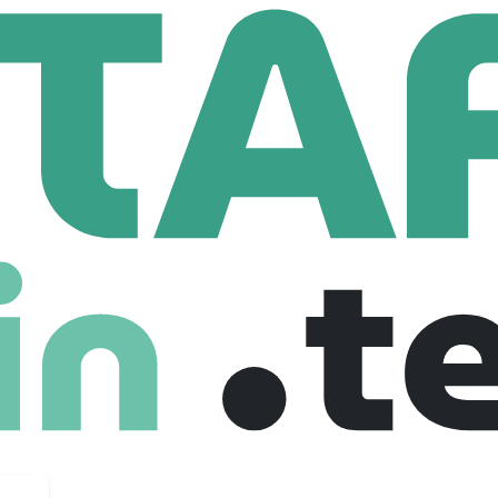
tro PJP
21 Employees
t instruments de test et mesure depuis 1979.
s nos produits à Tavaux (France).