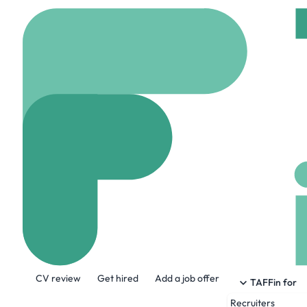
Home
Company
Elec
Electro PJP
www.electro-pjp.com
About the Company
CV review
Get hired
Add a job offer
Electro-PJP est fabricant d'accessoires e
TAFFin for
Nous concevons, fabriquons et assemblon
Recruiters