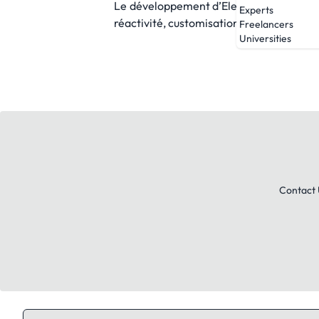
Le développement d’Electro-PJP est possib
Experts
réactivité, customisation.
Freelancers
Universities
Contact 