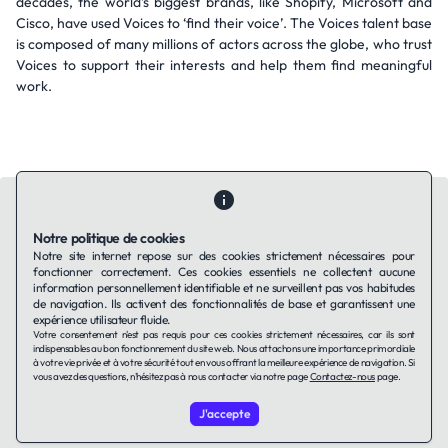
decades, the world’s biggest brands, like Shopify, Microsoft and
Cisco, have used Voices to ‘find their voice’. The Voices talent base
is composed of many millions of actors across the globe, who trust
Voices to support their interests and help them find meaningful
work.
Notre politique de cookies
Notre site internet repose sur des cookies strictement nécessaires pour
fonctionner correctement. Ces cookies essentiels ne collectent aucune
Contactez-nous
Qui sommes-nous ?
Ils utilisent Taffin.tech
information personnellement identifiable et ne surveillent pas vos habitudes
Politique de confidentialité
Conditions générales
de navigation. Ils activent des fonctionnalités de base et garantissent une
Politique de cookies
expérience utilisateur fluide.
Votre consentement n'est pas requis pour ces cookies strictement nécessaires, car ils sont
indispensables au bon fonctionnement du site web. Nous attachons une importance primordiale
à votre vie privée et à votre sécurité tout en vous offrant la meilleure expérience de navigation. Si
LinkedIn
vous avez des questions, n'hésitez pas à nous contacter via notre page
Contactez-nous
page.
J'accepte
© 2026 TAFFin.Tech. Tous droits réservés.