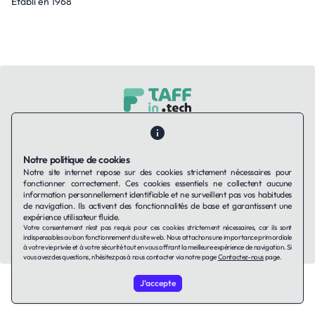
Établi en 1968
Contactez-nous
Qui sommes-nous ?
Ils utilisent Taffin.tech
Politique de confidentialité
Conditions générales
Notre politique de cookies
Politique de cookies
Notre site internet repose sur des cookies strictement nécessaires pour
fonctionner correctement. Ces cookies essentiels ne collectent aucune
information personnellement identifiable et ne surveillent pas vos habitudes
LinkedIn
de navigation. Ils activent des fonctionnalités de base et garantissent une
expérience utilisateur fluide.
Votre consentement n'est pas requis pour ces cookies strictement nécessaires, car ils sont
© 2026 TAFFin.Tech. Tous droits réservés.
indispensables au bon fonctionnement du site web. Nous attachons une importance primordiale
à votre vie privée et à votre sécurité tout en vous offrant la meilleure expérience de navigation. Si
vous avez des questions, n'hésitez pas à nous contacter via notre page
Contactez-nous
page.
J'accepte