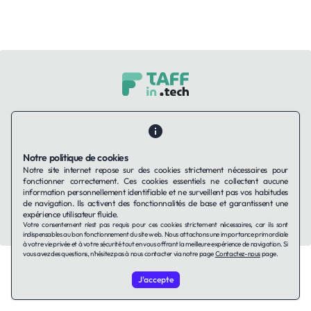
Contactez-nous
Qui sommes-nous ?
Ils utilisent Taffin.tech
Politique de confidentialité
Conditions générales
Politique de cookies
Notre politique de cookies
Notre site internet repose sur des cookies strictement nécessaires pour
fonctionner correctement. Ces cookies essentiels ne collectent aucune
LinkedIn
information personnellement identifiable et ne surveillent pas vos habitudes
de navigation. Ils activent des fonctionnalités de base et garantissent une
expérience utilisateur fluide.
© 2026 TAFFin.Tech. Tous droits réservés.
Votre consentement n'est pas requis pour ces cookies strictement nécessaires, car ils sont
indispensables au bon fonctionnement du site web. Nous attachons une importance primordiale
à votre vie privée et à votre sécurité tout en vous offrant la meilleure expérience de navigation. Si
vous avez des questions, n'hésitez pas à nous contacter via notre page
Contactez-nous
page.
J'accepte