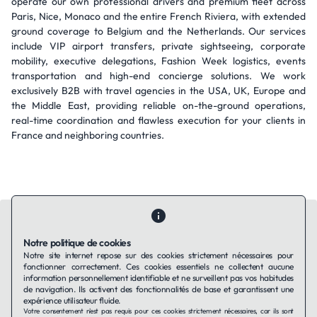
operate our own professional drivers and premium fleet across
Paris, Nice, Monaco and the entire French Riviera, with extended
ground coverage to Belgium and the Netherlands. Our services
include VIP airport transfers, private sightseeing, corporate
mobility, executive delegations, Fashion Week logistics, events
transportation and high-end concierge solutions. We work
exclusively B2B with travel agencies in the USA, UK, Europe and
the Middle East, providing reliable on-the-ground operations,
real-time coordination and flawless execution for your clients in
France and neighboring countries.
Notre politique de cookies
Notre site internet repose sur des cookies strictement nécessaires pour
fonctionner correctement. Ces cookies essentiels ne collectent aucune
Contactez-nous
Qui sommes-nous ?
Ils utilisent Taffin.tech
information personnellement identifiable et ne surveillent pas vos habitudes
Politique de confidentialité
Conditions générales
de navigation. Ils activent des fonctionnalités de base et garantissent une
Politique de cookies
expérience utilisateur fluide.
Votre consentement n'est pas requis pour ces cookies strictement nécessaires, car ils sont