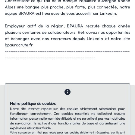
Concrétisant ce qui fait de la Banque Populaire Auvergne Rhône
Alpes une banque plus proche, plus forte, plus connectée, notre
équipe BPAURA est heureuse de vous accueillir sur LinkedIn.
Employeur actif de la région, BPAURA recrute chaque année
plusieurs centaines de collaborateurs. Retrouvez nos opportunités
et échangez avec nos recruteurs depuis LinkedIn et notre site
bpauracrute.fr
---------------------------------------------------------------------
--------------------------------------------------
Notre politique de cookies
Notre site internet repose sur des cookies strictement nécessaires pour
fonctionner correctement. Ces cookies essentiels ne collectent aucune
Contactez-nous
Qui sommes-nous ?
Ils utilisent Taffin.tech
information personnellement identifiable et ne surveillent pas vos habitudes
Politique de confidentialité
Conditions générales
de navigation. Ils activent des fonctionnalités de base et garantissent une
Politique de cookies
expérience utilisateur fluide.
Votre consentement n'est pas requis pour ces cookies strictement nécessaires, car ils sont