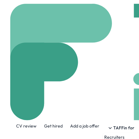
Home
Company
MAI
MAITENA
maitena.fr
37 Empl
About the Company
CV review
Get hired
Add a job offer
Au service des professionnels depuis 194
TAFFin for
et Midi-Pyrénées. autour de 3 pôles d'exp
Recruiters