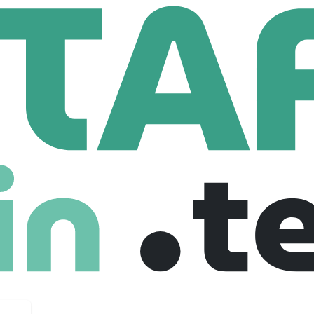
TENA
oyees
1. MAITENA est spécialiste dans l’environnement des piscines co
ertise :