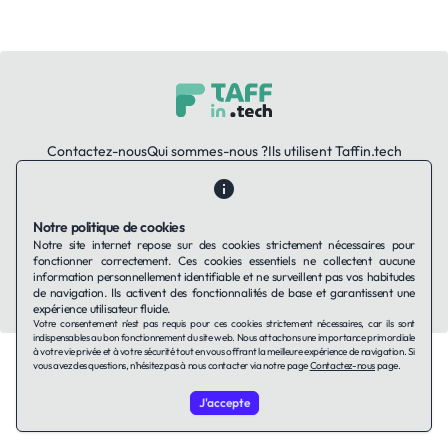
Contactez-nous
Qui sommes-nous ?
Ils utilisent Taffin.tech
Politique de confidentialité
Conditions générales
Politique de cookies
Notre politique de cookies
Notre site internet repose sur des cookies strictement nécessaires pour
LinkedIn
fonctionner correctement. Ces cookies essentiels ne collectent aucune
information personnellement identifiable et ne surveillent pas vos habitudes
© 2026 TAFFin.Tech. Tous droits réservés.
de navigation. Ils activent des fonctionnalités de base et garantissent une
expérience utilisateur fluide.
Votre consentement n'est pas requis pour ces cookies strictement nécessaires, car ils sont
indispensables au bon fonctionnement du site web. Nous attachons une importance primordiale
à votre vie privée et à votre sécurité tout en vous offrant la meilleure expérience de navigation. Si
vous avez des questions, n'hésitez pas à nous contacter via notre page
Contactez-nous
page.
J'accepte