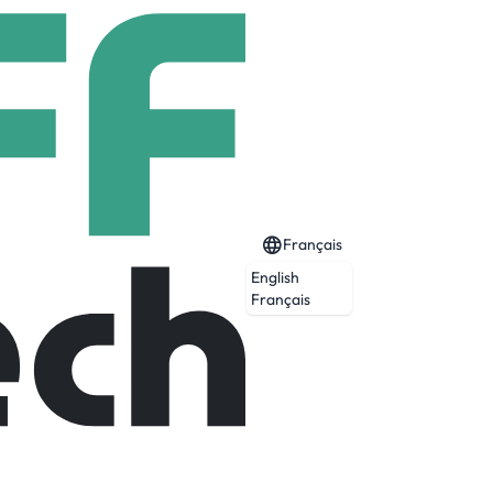
Français
English
Français
l categories that require precise product
annels of manufacturing origin, we can