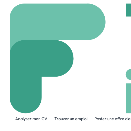
Accueil
Company
Des
Design Resourc
www.dridesign.com
A propos de l'entreprise
Analyser mon CV
Trouver un emploi
Poster une offre d'
Design Resources Inc. is a world-class p
coordination, and we deliver on compl