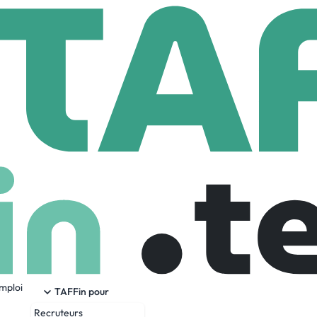
ign Resources, Inc.
es, Inc.
124 Employees
emploi
rofessional resource for Apparel Marketers. We focus on appare
TAFFin pour
ex needs without compromise. What’s more, with multiple ch
Recruteurs