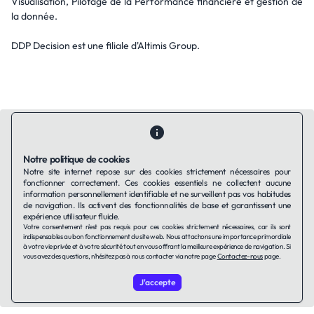
Visualisation, Pilotage de la Performance financière et gestion de
la donnée.
DDP Decision est une filiale d'Altimis Group.
Notre politique de cookies
Notre site internet repose sur des cookies strictement nécessaires pour
Contactez-nous
Qui sommes-nous ?
Ils utilisent Taffin.tech
fonctionner correctement. Ces cookies essentiels ne collectent aucune
Politique de confidentialité
Conditions générales
information personnellement identifiable et ne surveillent pas vos habitudes
de navigation. Ils activent des fonctionnalités de base et garantissent une
Politique de cookies
expérience utilisateur fluide.
Votre consentement n'est pas requis pour ces cookies strictement nécessaires, car ils sont
indispensables au bon fonctionnement du site web. Nous attachons une importance primordiale
LinkedIn
à votre vie privée et à votre sécurité tout en vous offrant la meilleure expérience de navigation. Si
vous avez des questions, n'hésitez pas à nous contacter via notre page
Contactez-nous
page.
© 2026 TAFFin.Tech. Tous droits réservés.
J'accepte