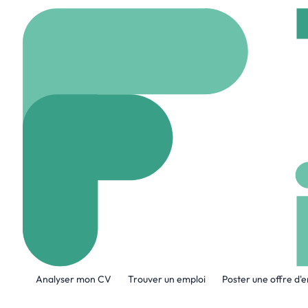
Accueil
Company
Jew
Jewbot.chat
www.instagram.com
A propos de l'entreprise
Analyser mon CV
Trouver un emploi
Poster une offre d'
Jewbot - First AI for Jewish community