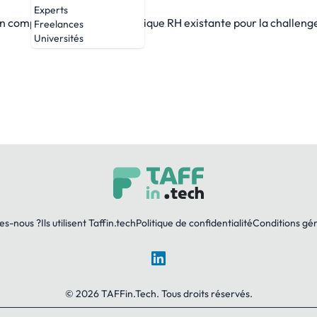
Experts
un complément idéal à la politique RH existante pour la challen
Freelances
Universités
es-nous ?
Ils utilisent Taffin.tech
Politique de confidentialité
Conditions gé
LinkedIn
© 2026 TAFFin.Tech. Tous droits réservés.