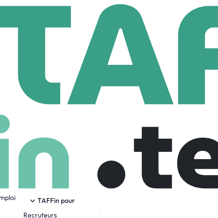
OFILAE
ees
emploi
t managers pour apporter des solutions aux problématiques
TAFFin pour
Recruteurs