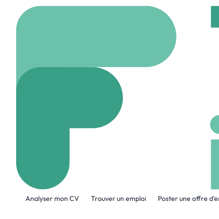
Accueil
Company
PR
PROFILAE
profilae.fr
6 Employ
A propos de l'entreprise
Analyser mon CV
Trouver un emploi
Poster une offre d'
PROFILAE accompagne les dirigeants e
Ressources Humaines