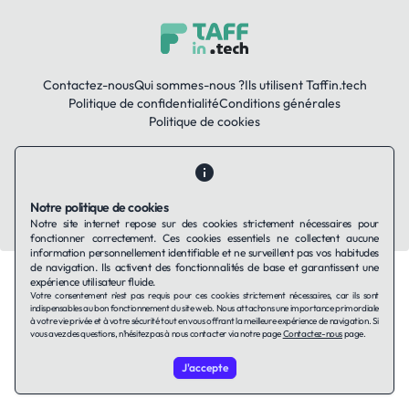
Contactez-nous
Qui sommes-nous ?
Ils utilisent Taffin.tech
Politique de confidentialité
Conditions générales
Politique de cookies
LinkedIn
Notre politique de cookies
© 2026 TAFFin.Tech. Tous droits réservés.
Notre site internet repose sur des cookies strictement nécessaires pour
fonctionner correctement. Ces cookies essentiels ne collectent aucune
information personnellement identifiable et ne surveillent pas vos habitudes
de navigation. Ils activent des fonctionnalités de base et garantissent une
expérience utilisateur fluide.
Votre consentement n'est pas requis pour ces cookies strictement nécessaires, car ils sont
indispensables au bon fonctionnement du site web. Nous attachons une importance primordiale
à votre vie privée et à votre sécurité tout en vous offrant la meilleure expérience de navigation. Si
vous avez des questions, n'hésitez pas à nous contacter via notre page
Contactez-nous
page.
J'accepte