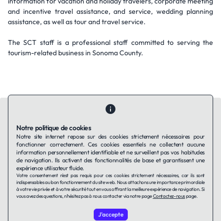
information for vacation and holiday travelers, corporate meeting
and incentive travel assistance, and service, wedding planning
assistance, as well as tour and travel service.
The SCT staff is a professional staff committed to serving the
tourism-related business in Sonoma County.
Notre politique de cookies
Notre site internet repose sur des cookies strictement nécessaires pour
fonctionner correctement. Ces cookies essentiels ne collectent aucune
Contactez-nous
Qui sommes-nous ?
Ils utilisent Taffin.tech
information personnellement identifiable et ne surveillent pas vos habitudes
Politique de confidentialité
Conditions générales
de navigation. Ils activent des fonctionnalités de base et garantissent une
Politique de cookies
expérience utilisateur fluide.
Votre consentement n'est pas requis pour ces cookies strictement nécessaires, car ils sont
indispensables au bon fonctionnement du site web. Nous attachons une importance primordiale
à votre vie privée et à votre sécurité tout en vous offrant la meilleure expérience de navigation. Si
LinkedIn
vous avez des questions, n'hésitez pas à nous contacter via notre page
Contactez-nous
page.
J'accepte
© 2026 TAFFin.Tech. Tous droits réservés.