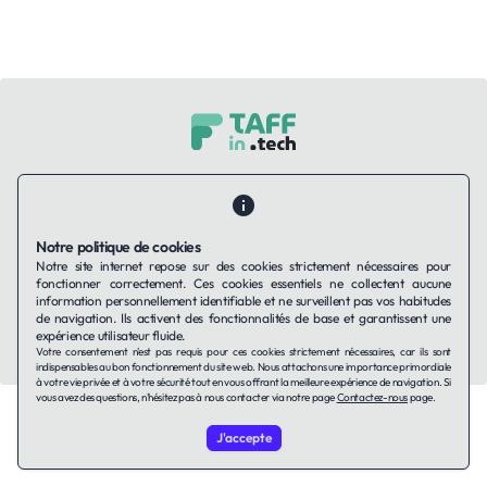
Contactez-nous
Qui sommes-nous ?
Ils utilisent Taffin.tech
Politique de confidentialité
Conditions générales
Politique de cookies
Notre politique de cookies
Notre site internet repose sur des cookies strictement nécessaires pour
fonctionner correctement. Ces cookies essentiels ne collectent aucune
LinkedIn
information personnellement identifiable et ne surveillent pas vos habitudes
de navigation. Ils activent des fonctionnalités de base et garantissent une
expérience utilisateur fluide.
© 2026 TAFFin.Tech. Tous droits réservés.
Votre consentement n'est pas requis pour ces cookies strictement nécessaires, car ils sont
indispensables au bon fonctionnement du site web. Nous attachons une importance primordiale
à votre vie privée et à votre sécurité tout en vous offrant la meilleure expérience de navigation. Si
vous avez des questions, n'hésitez pas à nous contacter via notre page
Contactez-nous
page.
J'accepte