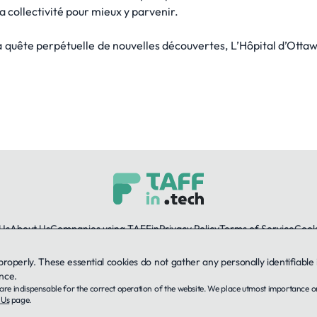
la collectivité pour mieux y parvenir.
a quête perpétuelle de nouvelles découvertes, L’Hôpital d’Ottaw
Us
About Us
Companies using TAFFin
Privacy Policy
Terms of Service
Cooki
 properly. These essential cookies do not gather any personally identifiab
LinkedIn
nce.
ey are indispensable for the correct operation of the website. We place utmost importance 
© 2026 TAFFin.Tech. All rights reserved.
 Us
page.