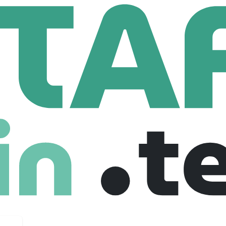
Ottawa Hospital
spital
n.ca
7,608 Employees
largest learning and research hospitals, with more than 1,100 
n.