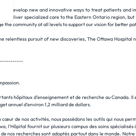
ps us develop new and innovative ways to treat patients and i
, we deliver specialized care to the Eastern Ontario region, bu
the community at all levels to support our vision for better pat
e relentless pursuit of new discoveries, The Ottawa Hospital n
-----------
ompassion.
rtants hôpitaux d’enseignement et de recherche au Canada. Il est
t annuel d’environ 1,2 milliard de dollars.
cœur de nos activités, nous possédons les outils qui nous perm
awa, l’Hôpital fournit sur plusieurs campus des soins spécialisés 
ts de nos recherches sont adoptés partout dans le monde. Notre 