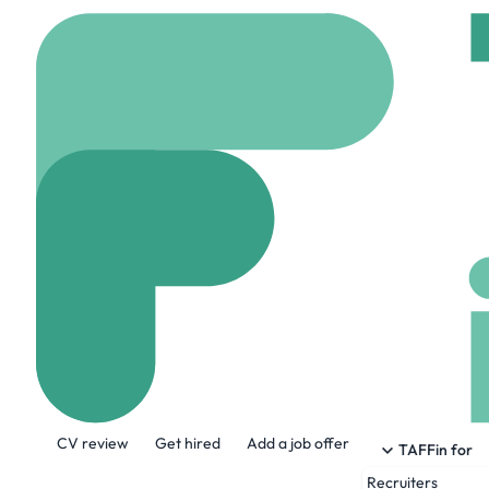
Home
Company
The 
The Ottawa Ho
www.ottawahospital.o
About the Company
CV review
Get hired
Add a job offer
The Ottawa Hospital is one of Canada’s 
TAFFin for
and an annual budget of about $1.2 billio
Recruiters