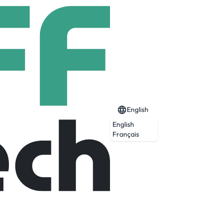
English
English
Français
beds, approximately 12,000 staff members