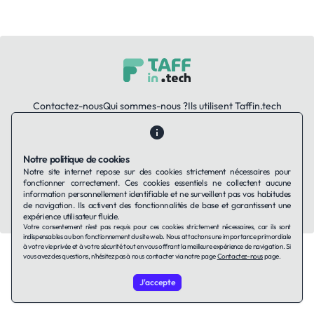
Contactez-nous
Qui sommes-nous ?
Ils utilisent Taffin.tech
Politique de confidentialité
Conditions générales
Politique de cookies
Notre politique de cookies
Notre site internet repose sur des cookies strictement nécessaires pour
LinkedIn
fonctionner correctement. Ces cookies essentiels ne collectent aucune
information personnellement identifiable et ne surveillent pas vos habitudes
© 2026 TAFFin.Tech. Tous droits réservés.
de navigation. Ils activent des fonctionnalités de base et garantissent une
expérience utilisateur fluide.
Votre consentement n'est pas requis pour ces cookies strictement nécessaires, car ils sont
indispensables au bon fonctionnement du site web. Nous attachons une importance primordiale
à votre vie privée et à votre sécurité tout en vous offrant la meilleure expérience de navigation. Si
vous avez des questions, n'hésitez pas à nous contacter via notre page
Contactez-nous
page.
J'accepte