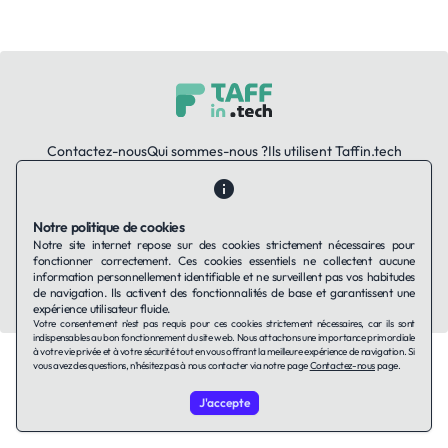
Contactez-nous
Qui sommes-nous ?
Ils utilisent Taffin.tech
Politique de confidentialité
Conditions générales
Politique de cookies
Notre politique de cookies
Notre site internet repose sur des cookies strictement nécessaires pour
LinkedIn
fonctionner correctement. Ces cookies essentiels ne collectent aucune
information personnellement identifiable et ne surveillent pas vos habitudes
© 2026 TAFFin.Tech. Tous droits réservés.
de navigation. Ils activent des fonctionnalités de base et garantissent une
expérience utilisateur fluide.
Votre consentement n'est pas requis pour ces cookies strictement nécessaires, car ils sont
indispensables au bon fonctionnement du site web. Nous attachons une importance primordiale
à votre vie privée et à votre sécurité tout en vous offrant la meilleure expérience de navigation. Si
vous avez des questions, n'hésitez pas à nous contacter via notre page
Contactez-nous
page.
J'accepte