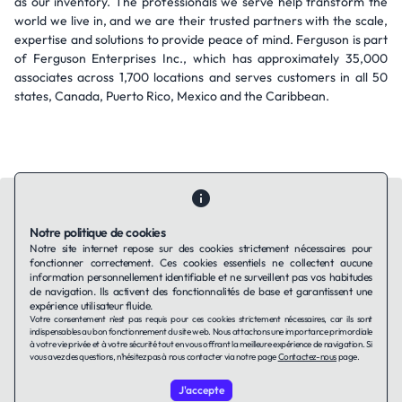
as our inventory. The professionals we serve help transform the
world we live in, and we are their trusted partners with the scale,
expertise and solutions to provide peace of mind. Ferguson is part
of Ferguson Enterprises Inc., which has approximately 35,000
associates across 1,700 locations and serves customers in all 50
states, Canada, Puerto Rico, Mexico and the Caribbean.
Notre politique de cookies
Notre site internet repose sur des cookies strictement nécessaires pour
fonctionner correctement. Ces cookies essentiels ne collectent aucune
Contactez-nous
Qui sommes-nous ?
Ils utilisent Taffin.tech
information personnellement identifiable et ne surveillent pas vos habitudes
Politique de confidentialité
Conditions générales
de navigation. Ils activent des fonctionnalités de base et garantissent une
Politique de cookies
expérience utilisateur fluide.
Votre consentement n'est pas requis pour ces cookies strictement nécessaires, car ils sont
indispensables au bon fonctionnement du site web. Nous attachons une importance primordiale
à votre vie privée et à votre sécurité tout en vous offrant la meilleure expérience de navigation. Si
LinkedIn
vous avez des questions, n'hésitez pas à nous contacter via notre page
Contactez-nous
page.
J'accepte
© 2026 TAFFin.Tech. Tous droits réservés.