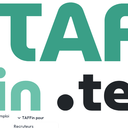
5 Labs
 Employees
emploi
ietary platforms.
TAFFin pour
Recruteurs