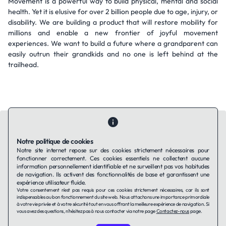
Movement is a powerful way to build physical, mental and social
health. Yet it is elusive for over 2 billion people due to age, injury, or
disability. We are building a product that will restore mobility for
millions and enable a new frontier of joyful movement
experiences. We want to build a future where a grandparent can
easily outrun their grandkids and no one is left behind at the
trailhead.
Notre politique de cookies
Notre site internet repose sur des cookies strictement nécessaires pour
fonctionner correctement. Ces cookies essentiels ne collectent aucune
Contactez-nous
Qui sommes-nous ?
Ils utilisent Taffin.tech
information personnellement identifiable et ne surveillent pas vos habitudes
Politique de confidentialité
Conditions générales
de navigation. Ils activent des fonctionnalités de base et garantissent une
Politique de cookies
expérience utilisateur fluide.
Votre consentement n'est pas requis pour ces cookies strictement nécessaires, car ils sont
indispensables au bon fonctionnement du site web. Nous attachons une importance primordiale
à votre vie privée et à votre sécurité tout en vous offrant la meilleure expérience de navigation. Si
LinkedIn
vous avez des questions, n'hésitez pas à nous contacter via notre page
Contactez-nous
page.