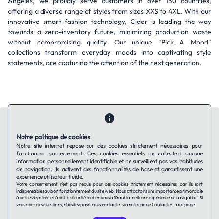
Angeles, we proudly serve customers in over 130 countries,
offering a diverse range of styles from sizes XXS to 4XL. With our
innovative smart fashion technology, Cider is leading the way
towards a zero-inventory future, minimizing production waste
without compromising quality. Our unique "Pick A Mood"
collections transform everyday moods into captivating style
statements, are capturing the attention of the next generation.
Notre politique de cookies
Notre site internet repose sur des cookies strictement nécessaires pour
fonctionner correctement. Ces cookies essentiels ne collectent aucune
Contactez-nous
Qui sommes-nous ?
Ils utilisent Taffin.tech
information personnellement identifiable et ne surveillent pas vos habitudes
Politique de confidentialité
Conditions générales
de navigation. Ils activent des fonctionnalités de base et garantissent une
Politique de cookies
expérience utilisateur fluide.
Votre consentement n'est pas requis pour ces cookies strictement nécessaires, car ils sont
indispensables au bon fonctionnement du site web. Nous attachons une importance primordiale
à votre vie privée et à votre sécurité tout en vous offrant la meilleure expérience de navigation. Si
LinkedIn
vous avez des questions, n'hésitez pas à nous contacter via notre page
Contactez-nous
page.