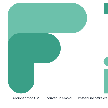
Accueil
Company
exc
Exceenis
www.exceenis.com
A propos de l'entreprise
Analyser mon CV
Trouver un emploi
Poster une offre d'
Designez et lancez vos objets électroniqu