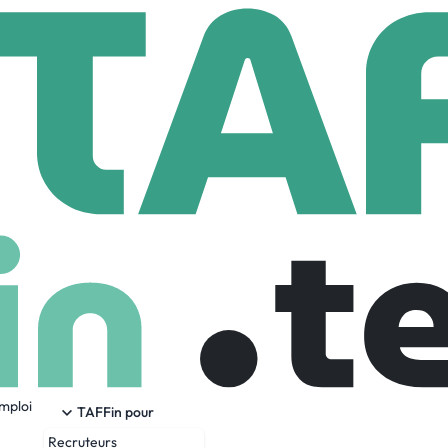
eenis
16 Employees
emploi
es plus vite
TAFFin pour
Recruteurs