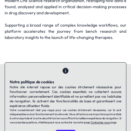
modern Life Science research organization, reshaping how data is
found, analyzed and applied in critical decision-making processes
in drug discovery and development.
Supporting a broad range of complex knowledge workflows, our
platform accelerates the journey from bench research and
laboratory insights to the launch of life-changing therapies.
Notre politique de cookies
Notre site internet repose sur des cookies strictement nécessaires pour
fonctionner correctement. Ces cookies essentiels ne collectent aucune
Contactez-nous
Qui sommes-nous ?
Ils utilisent Taffin.tech
information personnellement identifiable et ne surveillent pas vos habitudes
Politique de confidentialité
Conditions générales
de navigation. Ils activent des fonctionnalités de base et garantissent une
Politique de cookies
expérience utilisateur fluide.
Votre consentement n'est pas requis pour ces cookies strictement nécessaires, car ils sont
indispensables au bon fonctionnement du site web. Nous attachons une importance primordiale
à votre vie privée et à votre sécurité tout en vous offrant la meilleure expérience de navigation. Si
LinkedIn
vous avez des questions, n'hésitez pas à nous contacter via notre page
Contactez-nous
page.