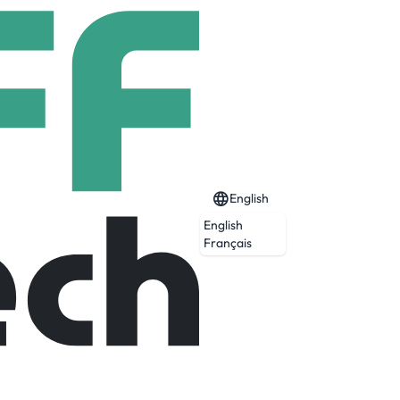
English
English
Français
té en bouteilles et en fûts.