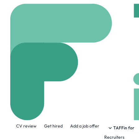
Home
Company
NEO
NEODIF
www.neodif.eu
47 
About the Company
CV review
Get hired
Add a job offer
Fondée en 2007 par Gildas Hays, la sociét
TAFFin for
Recruiters