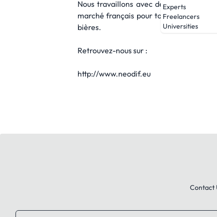
Nous travaillons avec des brasseries i
Experts
marché français pour tous les profession
Freelancers
Universities
bières.
Retrouvez-nous sur :
http://www.neodif.eu
Contact 