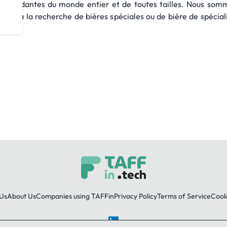
ndépendantes du monde entier et de toutes tailles. Nous somme
nels à la recherche de bières spéciales ou de bière de spécial
Us
About Us
Companies using TAFFin
Privacy Policy
Terms of Service
Cooki
LinkedIn