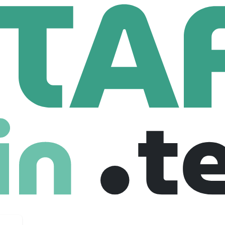
DIF
Employees
é NEODIF est spécialisée dans les bières spéciales et de spéciali