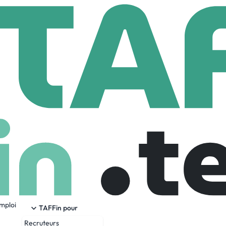
nect Fibre
uk
178 Employees
emploi
l Fibre and Wi-Fi 7 technology to provide reliable Hyperfas
TAFFin pour
Recruteurs