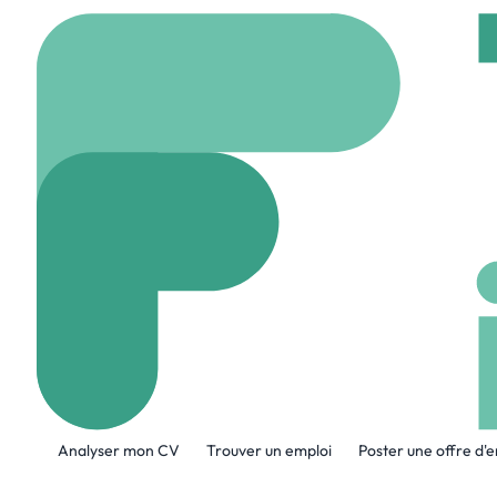
Accueil
Company
Con
Connect Fibre
www.connectfibre.co.
A propos de l'entreprise
Analyser mon CV
Trouver un emploi
Poster une offre d'
Connect Fibre uses only the latest Ful
businesses in the UK.