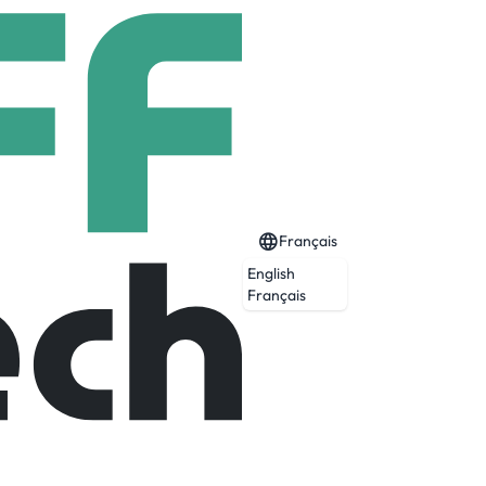
Français
English
Français
t broadband up to 2000Mbps to homes and