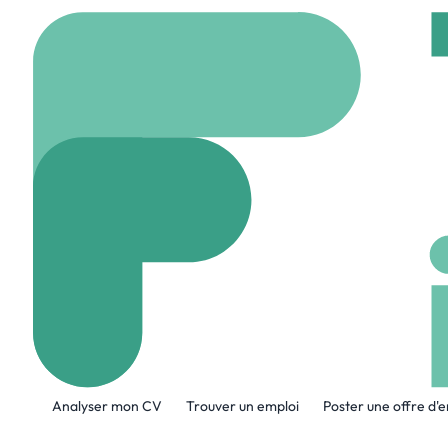
Accueil
Company
Sal
Sales Closer
salescloser.fr
14 Em
A propos de l'entreprise
Analyser mon CV
Trouver un emploi
Poster une offre d'
Chez Sales Closer, nous croyons qu’un bu
Notre mission est simple : créer des syst