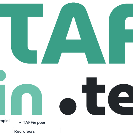
es Closer
ployees
emploi
siness performant n’a pas besoin d’être épuisant.
TAFFin pour
èmes commerciaux qui allient fluidité, efficacité et croissance d
Recruteurs