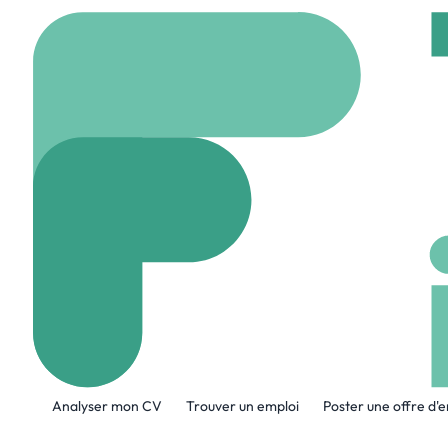
Accueil
Company
SO
SOLENYA CX C
solenya-consulting.co
A propos de l'entreprise
Analyser mon CV
Trouver un emploi
Poster une offre d'
Solenya CX Consulting est un cabinet de
Maroc.