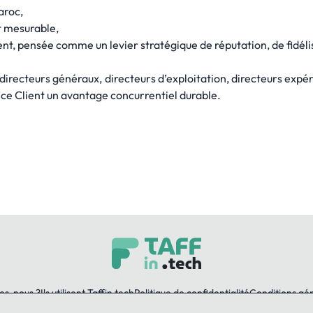
aroc,
t mesurable,
lient, pensée comme un levier stratégique de réputation, de fidé
ecteurs généraux, directeurs d’exploitation, directeurs expérie
nce Client un avantage concurrentiel durable.
es-nous ?
Ils utilisent Taffin.tech
Politique de confidentialité
Conditions gé