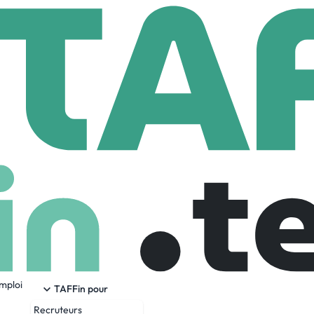
LENYA CX Consulting
onsulting
m
1 Employees
emploi
 conseil spécialisé en Expérience Client (CX) pour l’hôtellerie
TAFFin pour
Recruteurs