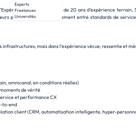
Experts
’Expérience Client avec plus de 20 ans d’expérience terrain,
Freelances
Universités
urs parcours clients, l’alignement entre standards de service e
s infrastructures, mais dans l’expérience vécue, ressentie et mé
ain, omnicanal, en conditions réelles)
s moments de vérité
 service et performance CX
d-to-end
 relation client (CRM, automatisation intelligente, hyper-personn