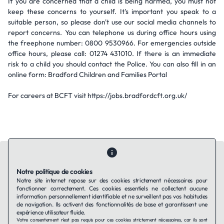
If you are concerned that a child is being harmed, you must not
keep these concerns to yourself. It's important you speak to a
suitable person, so please don't use our social media channels to
report concerns. You can telephone us during office hours using
the freephone number: 0800 9530966. For emergencies outside
office hours, please call: 01274 431010. If there is an immediate
risk to a child you should contact the Police. You can also fill in an
online form: Bradford Children and Families Portal
For careers at BCFT visit https://jobs.bradfordcft.org.uk/
Notre politique de cookies
Notre site internet repose sur des cookies strictement nécessaires pour
fonctionner correctement. Ces cookies essentiels ne collectent aucune
Contactez-nous
Qui sommes-nous ?
Ils utilisent Taffin.tech
information personnellement identifiable et ne surveillent pas vos habitudes
Politique de confidentialité
Conditions générales
de navigation. Ils activent des fonctionnalités de base et garantissent une
Politique de cookies
expérience utilisateur fluide.
Votre consentement n'est pas requis pour ces cookies strictement nécessaires, car ils sont