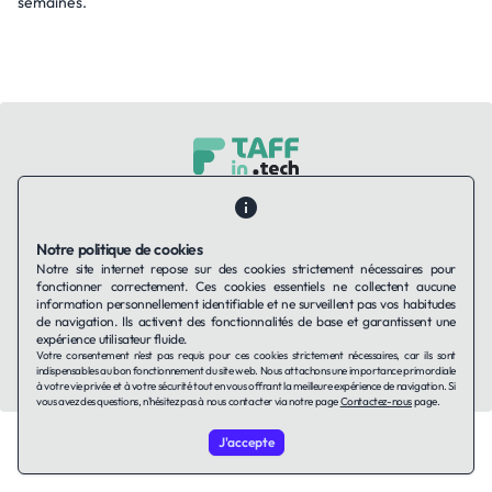
semaines.
Contactez-nous
Qui sommes-nous ?
Ils utilisent Taffin.tech
Politique de confidentialité
Conditions générales
Notre politique de cookies
Politique de cookies
Notre site internet repose sur des cookies strictement nécessaires pour
fonctionner correctement. Ces cookies essentiels ne collectent aucune
information personnellement identifiable et ne surveillent pas vos habitudes
LinkedIn
de navigation. Ils activent des fonctionnalités de base et garantissent une
expérience utilisateur fluide.
Votre consentement n'est pas requis pour ces cookies strictement nécessaires, car ils sont
© 2026 TAFFin.Tech. Tous droits réservés.
indispensables au bon fonctionnement du site web. Nous attachons une importance primordiale
à votre vie privée et à votre sécurité tout en vous offrant la meilleure expérience de navigation. Si
vous avez des questions, n'hésitez pas à nous contacter via notre page
Contactez-nous
page.
J'accepte