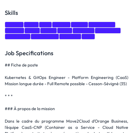
Skills
Python
Bash
Jira
GitLab
CI/CD
Kubernetes
Ansible
Linux
Azure
Agile
Gitlab CI
Openstack
Terraform
Prometheus
Grafana
Loki
Job Specifications
## Fiche de poste
Kubernetes & GitOps Engineer - Platform Engineering (CaaS)
Mission longue durée - Full Remote possible - Cesson-Sévigné (35)
* * *
### À propos de la mission
Dans le cadre du programme Move2Cloud d'Orange Business,
l'équipe CaaS-CNP (Container as a Service - Cloud Native