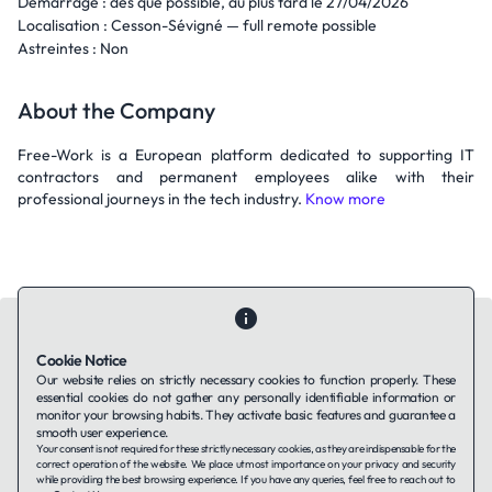
Démarrage : dès que possible, au plus tard le 27/04/2026
Localisation : Cesson-Sévigné — full remote possible
Astreintes : Non
About the Company
Free-Work is a European platform dedicated to supporting IT
contractors and permanent employees alike with their
professional journeys in the tech industry.
Know more
Cookie Notice
Our website relies on strictly necessary cookies to function properly. These
essential cookies do not gather any personally identifiable information or
Contact Us
About Us
Companies using TAFFin
Privacy Policy
monitor your browsing habits. They activate basic features and guarantee a
Terms of Service
Cookies Policy
smooth user experience.
Your consent is not required for these strictly necessary cookies, as they are indispensable for the
correct operation of the website. We place utmost importance on your privacy and security
while providing the best browsing experience. If you have any queries, feel free to reach out to
LinkedIn