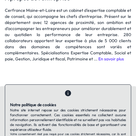
Cerfrance Maine-et-Loire est un cabinet d’expertise comptable et
de conseil, qui accompagne les chefs d’entreprise. Présent sur le
département avec 12 agences de proximité, son ambition est
d’accompagner les entrepreneurs pour améliorer durablement et
au quotidien la performance de leur entreprise. 280
collaborateurs apportent leur expertise à plus de 5 000 clients
dans des domaines de compétences sont variés et
complémentaires. Spécialisations Expertise Comptable, Social et
paie, Gestion, Juridique et fiscal, Patrimoine et ...
En savoir plus
Notre politique de cookies
Notre site internet repose sur des cookies strictement nécessaires pour
fonctionner correctement. Ces cookies essentiels ne collectent aucune
Contactez-nous
Qui sommes-nous ?
Ils utilisent Taffin.tech
information personnellement identifiable et ne surveillent pas vos habitudes
Politique de confidentialité
Conditions générales
de navigation. Ils activent des fonctionnalités de base et garantissent une
Politique de cookies
expérience utilisateur fluide.
Votre consentement n'est pas requis pour ces cookies strictement nécessaires, car ils sont