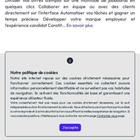
Diffuser vos offres d’emploi sur une multitude de jobboards en
quelques clics Collaborer en équipe ou avec des clients
directement sur l'interface Automatiser vos tâches et gagner un
temps précieux Développer votre marque employeur et
l’expérience candidat Constit...
En savoir plus
Notre politique de cookies
Notre site internet repose sur des cookies strictement nécessaires pour
fonctionner correctement. Ces cookies essentiels ne collectent aucune
Contactez-nous
Qui sommes-nous ?
Ils utilisent Taffin.tech
information personnellement identifiable et ne surveillent pas vos habitudes
Politique de confidentialité
Conditions générales
de navigation. Ils activent des fonctionnalités de base et garantissent une
Politique de cookies
expérience utilisateur fluide.
Votre consentement n'est pas requis pour ces cookies strictement nécessaires, car ils sont
indispensables au bon fonctionnement du site web. Nous attachons une importance primordiale
à votre vie privée et à votre sécurité tout en vous offrant la meilleure expérience de navigation. Si
LinkedIn
vous avez des questions, n'hésitez pas à nous contacter via notre page
Contactez-nous
page.
J'accepte
© 2026 TAFFin.Tech. Tous droits réservés.