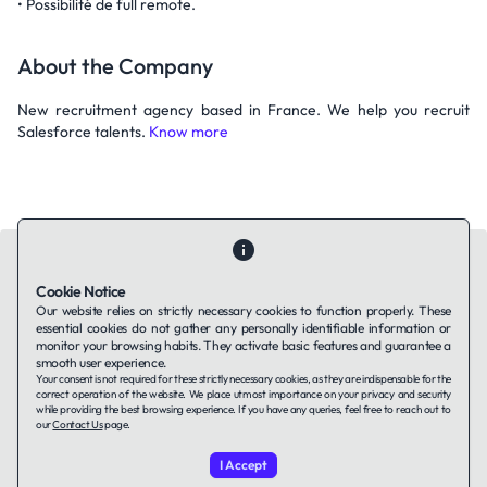
• Possibilité de full remote.
About the Company
New recruitment agency based in France. We help you recruit
Salesforce talents.
Know more
Cookie Notice
Our website relies on strictly necessary cookies to function properly. These
essential cookies do not gather any personally identifiable information or
Contact Us
About Us
Companies using TAFFin
Privacy Policy
monitor your browsing habits. They activate basic features and guarantee a
Terms of Service
Cookies Policy
smooth user experience.
Your consent is not required for these strictly necessary cookies, as they are indispensable for the
correct operation of the website. We place utmost importance on your privacy and security
while providing the best browsing experience. If you have any queries, feel free to reach out to
LinkedIn
our
Contact Us
page.
I Accept
© 2026 TAFFin.Tech. All rights reserved.