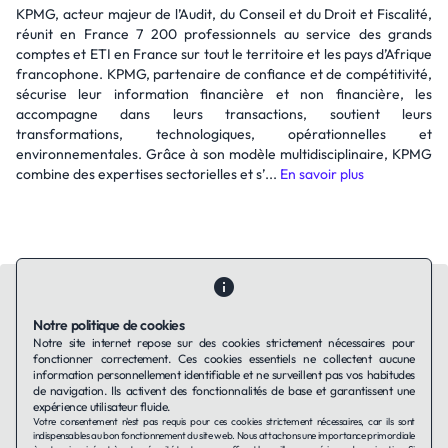
KPMG, acteur majeur de l’Audit, du Conseil et du Droit et Fiscalité,
réunit en France 7 200 professionnels au service des grands
comptes et ETI en France sur tout le territoire et les pays d’Afrique
francophone. KPMG, partenaire de confiance et de compétitivité,
sécurise leur information financière et non financière, les
accompagne dans leurs transactions, soutient leurs
transformations, technologiques, opérationnelles et
environnementales. Grâce à son modèle multidisciplinaire, KPMG
combine des expertises sectorielles et s’...
En savoir plus
Notre politique de cookies
Notre site internet repose sur des cookies strictement nécessaires pour
fonctionner correctement. Ces cookies essentiels ne collectent aucune
Contactez-nous
Qui sommes-nous ?
Ils utilisent Taffin.tech
information personnellement identifiable et ne surveillent pas vos habitudes
Politique de confidentialité
Conditions générales
de navigation. Ils activent des fonctionnalités de base et garantissent une
Politique de cookies
expérience utilisateur fluide.
Votre consentement n'est pas requis pour ces cookies strictement nécessaires, car ils sont
indispensables au bon fonctionnement du site web. Nous attachons une importance primordiale