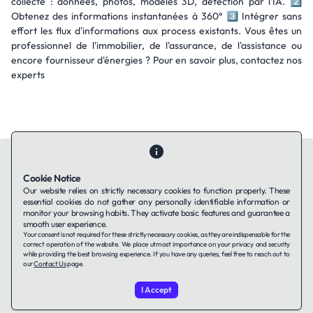
collecte : données, photos, modèles 3D, détection par l'IA. 2⃣
Obtenez des informations instantanées à 360° 3⃣ Intégrer sans
effort les flux d'informations aux process existants. Vous êtes un
professionnel de l'immobilier, de l'assurance, de l'assistance ou
encore fournisseur d'énergies ? Pour en savoir plus, contactez nos
experts
Cookie Notice
Our website relies on strictly necessary cookies to function properly. These
essential cookies do not gather any personally identifiable information or
Contact Us
About Us
Companies using TAFFin
Privacy Policy
monitor your browsing habits. They activate basic features and guarantee a
Terms of Service
Cookies Policy
smooth user experience.
Your consent is not required for these strictly necessary cookies, as they are indispensable for the
correct operation of the website. We place utmost importance on your privacy and security
while providing the best browsing experience. If you have any queries, feel free to reach out to
LinkedIn
our
Contact Us
page.
I Accept
© 2026 TAFFin.Tech. All rights reserved.